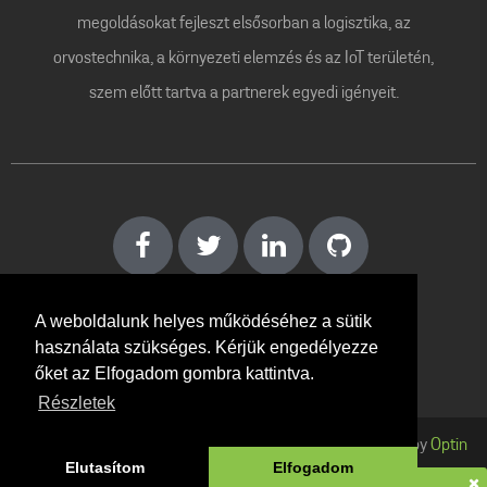
megoldásokat fejleszt elsősorban a logisztika, az
orvostechnika, a környezeti elemzés és az IoT területén,
szem előtt tartva a partnerek egyedi igényeit.
A weboldalunk helyes működéséhez a sütik
használata szükséges. Kérjük engedélyezze
Kapcsolat
őket az Elfogadom gombra kattintva.
Részletek
Copyright ©
2026
Optin Minden jog fenntartva! Designed by
Optin
Elutasítom
Elfogadom
Kft.
Írjon nekünk!