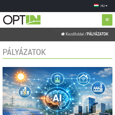
HU
Kezdőoldal
/
PÁLYÁZATOK
PÁLYÁZATOK