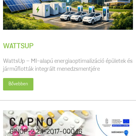
WATTSUP
WattsUp – MI-alapú energiaoptimalizáció épületek és
járműflották integrált menedzsmentjére
Bővebben