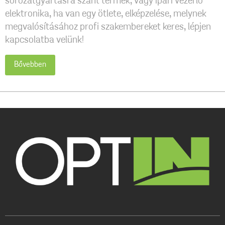
sorozatgyártásra szánt termék, vagy ipari vezérlő
elektronika, ha van egy ötlete, elképzelése, melynek
megvalósításához profi szakembereket keres, lépjen
kapcsolatba velünk!
Bővebben