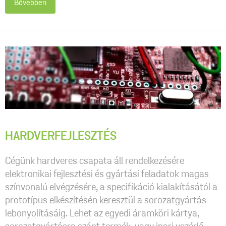
Bővebben
HARDVERFEJLESZTÉS
Cégünk hardveres csapata áll rendelkezésére
elektronikai fejlesztési és gyártási feladatok magas
színvonalú elvégzésére, a specifikáció kialakításától a
prototípus elkészítésén keresztül a sorozatgyártás
lebonyolításáig. Lehet az egyedi áramköri kártya,