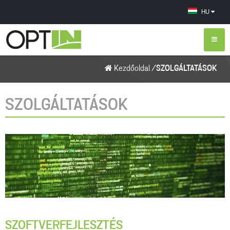
HU
Kezdőoldal
/
SZOLGÁLTATÁSOK
SZOLGÁLTATÁSOK
SZOFTVERFEJLESZTÉS