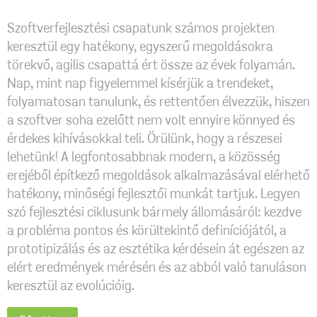
Szoftverfejlesztési csapatunk számos projekten
keresztül egy hatékony, egyszerű megoldásokra
törekvő, agilis csapattá ért össze az évek folyamán.
Nap, mint nap figyelemmel kísérjük a trendeket,
folyamatosan tanulunk, és rettentően élvezzük, hiszen
a szoftver soha ezelőtt nem volt ennyire könnyed és
érdekes kihívásokkal teli. Örülünk, hogy a részesei
lehetünk! A legfontosabbnak modern, a közösség
erejéből építkező megoldások alkalmazásával elérhető
hatékony, minőségi fejlesztői munkát tartjuk. Legyen
szó fejlesztési ciklusunk bármely állomásáról: kezdve
a probléma pontos és körültekintő definíciójától, a
prototipizálás és az esztétika kérdésein át egészen az
elért eredmények mérésén és az abból való tanuláson
keresztül az evolúcióig.