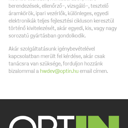
berendezések, ellenőrző-, vizsgáló-, tesztelő
áramkörök, ipari vezérlők, különleges, egyedi
elektronikák teljes fejlesztési cikluson keresztül
történő kivitelezését, akár egyedi, kis, vagy nagy
sorozatú gyártásban gondolkodik.
Akár szolgáltatásunk igénybevételével
kapcsolatban merült fel kérdése, akár csak
tanácsra van szüksége, forduljon hozzánk
bizalommal a
hwdev@optin.hu
email címen.